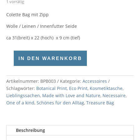
1 vorrätig
Colette Bag mit Zipp
Wolle / Leinen / Innenfutter Seide
ca 31(breit) x 22 (hoch)
x 9 cm (tief)
IN DEN WARENKORB
Colette
Bag
Menge
Artikelnummer:
BPB003
Kategorie:
Accessoires
Schlagwörter:
Botanical Print
,
Eco Print
,
Kosmetiktasche
,
Lieblingssachen
,
Made with Love and Nature
,
Necessaire
,
One of a kind
,
Schönes für den Alltag
,
Treasure Bag
Beschreibung