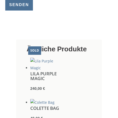
SENDEN
Ähnliche Produkte
SOLD
LILA PURPLE
MAGIC
240,00
€
COLETTE BAG