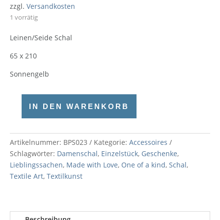
Preis
war:
zzgl.
Versandkosten
ist:
110,00 €
1 vorrätig
77,00 €.
Leinen/Seide Schal
65 x 210
Sonnengelb
IN DEN WARENKORB
Sonnengelb
Leinen/Seide
Schal
Artikelnummer:
BPS023
Kategorie:
Accessoires
Menge
Schlagwörter:
Damenschal
,
Einzelstück
,
Geschenke
,
Lieblingssachen
,
Made with Love
,
One of a kind
,
Schal
,
Textile Art
,
Textilkunst
Beschreibung