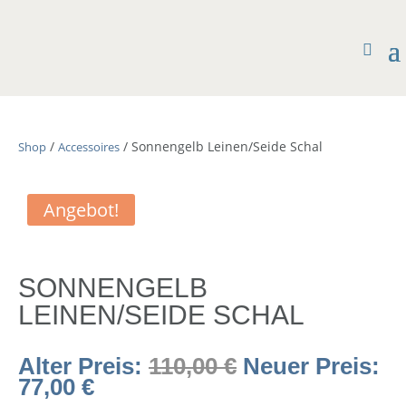
/
/ Sonnengelb Leinen/Seide Schal
Shop
Accessoires
Angebot!
SONNENGELB
LEINEN/SEIDE SCHAL
Ursprüngliche
Alter Preis:
110,00
€
Neuer Preis:
Aktueller
Preis
77,00
€