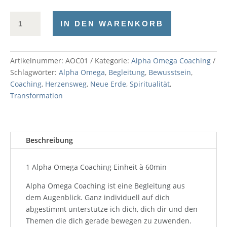
Alpha
IN DEN WARENKORB
Omega
Coaching
|
Artikelnummer:
AOC01
Kategorie:
Alpha Omega Coaching
1
Schlagwörter:
Alpha Omega
,
Begleitung
,
Bewusstsein
,
Menge
Coaching
,
Herzensweg
,
Neue Erde
,
Spiritualität
,
Transformation
Beschreibung
1 Alpha Omega Coaching Einheit à 60min
Alpha Omega Coaching ist eine Begleitung aus
dem Augenblick. Ganz individuell auf dich
abgestimmt unterstütze ich dich, dich dir und den
Themen die dich gerade bewegen zu zuwenden.