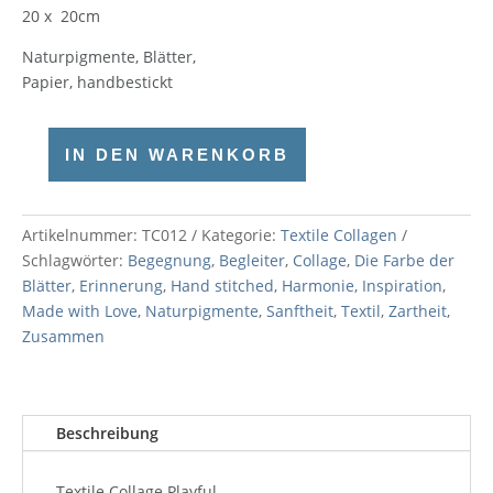
20 x 20cm
Naturpigmente, Blätter,
Papier, handbestickt
IN DEN WARENKORB
Collage
Playful
Menge
Artikelnummer:
TC012
Kategorie:
Textile Collagen
Schlagwörter:
Begegnung
,
Begleiter
,
Collage
,
Die Farbe der
Blätter
,
Erinnerung
,
Hand stitched
,
Harmonie
,
Inspiration
,
Made with Love
,
Naturpigmente
,
Sanftheit
,
Textil
,
Zartheit
,
Zusammen
Beschreibung
Textile Collage Playful